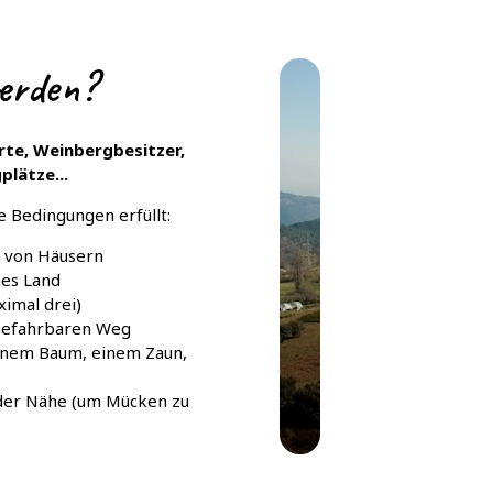
erden?
rte, Weinbergbesitzer,
lätze...
e Bedingungen erfüllt:
t von Häusern
hes Land
ximal drei)
 befahrbaren Weg
 einem Baum, einem Zaun,
 der Nähe (um Mücken zu