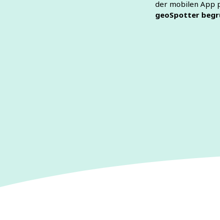
der mobilen App p
geoSpotter begrü