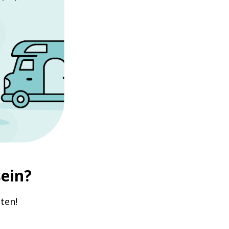
sein?
ten!