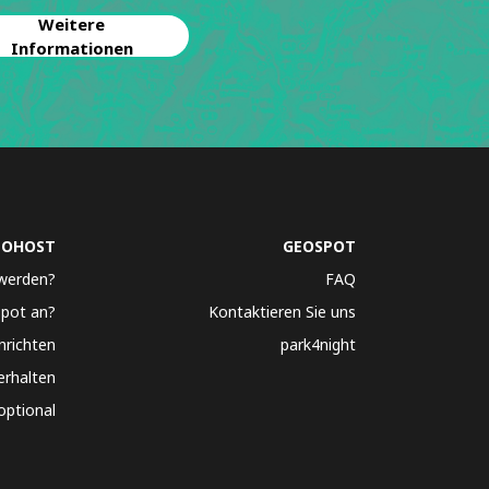
Weitere
Informationen
EOHOST
GEOSPOT
werden?
FAQ
Spot an?
Kontaktieren Sie uns
nrichten
park4night
erhalten
optional