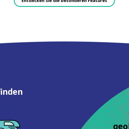
Entdecken Sie die besonderen Features
finden
geo