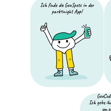
Ich finde die GeoSpots in der
park4night App!
GeoCod
Ich gebe ihn
um a