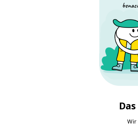
benach
Das 
Wir