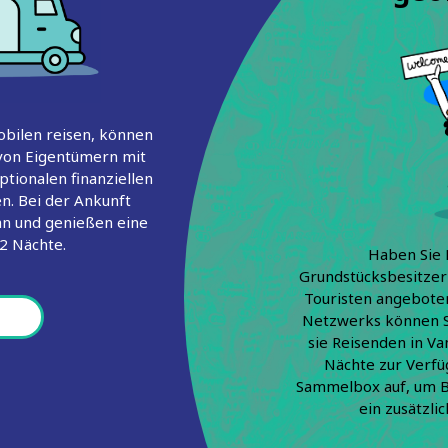
obilen reisen, können
 von Eigentümern mit
tionalen finanziellen
n. Bei der Ankunft
an und genießen eine
 2 Nächte.
Haben Sie 
Grundstücksbesitzer 
Touristen angebote
Netzwerks können S
sie Reisenden in V
Nächte zur Verfüg
Sammelbox auf, um B
ein zusätzl